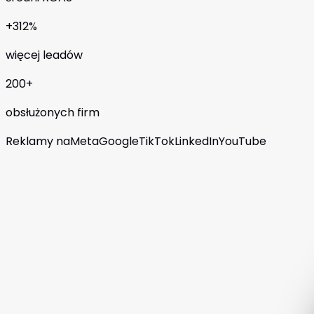
+312%
więcej leadów
200+
obsłużonych firm
Reklamy na
Meta
Google
TikTok
LinkedIn
YouTube