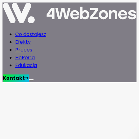
Co dostajesz
Efekty
Proces
HoReCa
Edukacja
Kontakt