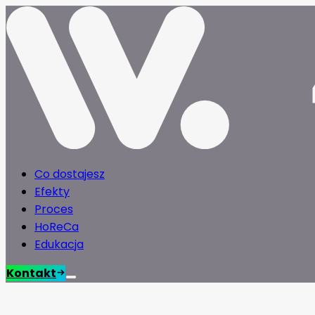
Co dostajesz
Efekty
Proces
HoReCa
Edukacja
Kontakt