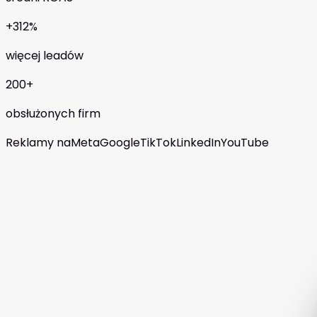
+312%
więcej leadów
200+
obsłużonych firm
Reklamy na
Meta
Google
TikTok
LinkedIn
YouTube