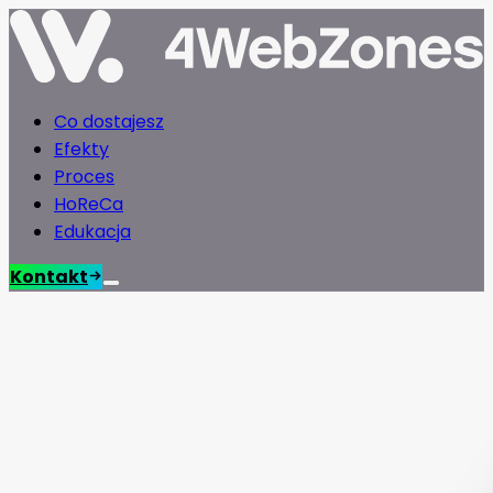
Co dostajesz
Efekty
Proces
HoReCa
Edukacja
Kontakt