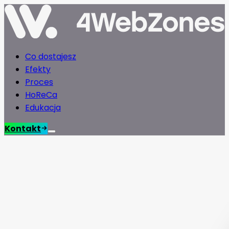
Co dostajesz
Efekty
Proces
HoReCa
Edukacja
Kontakt