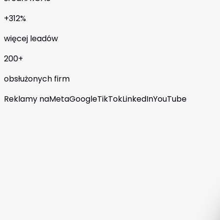
+312%
więcej leadów
200+
obsłużonych firm
Reklamy na
Meta
Google
TikTok
LinkedIn
YouTube