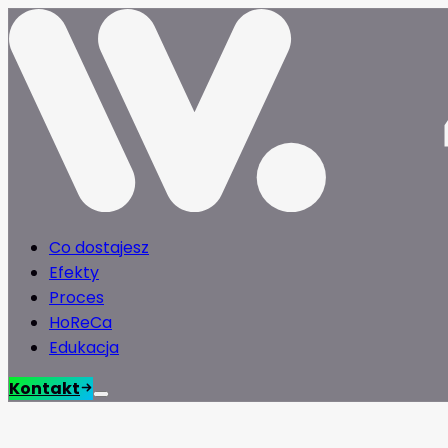
Co dostajesz
Efekty
Proces
HoReCa
Edukacja
Kontakt