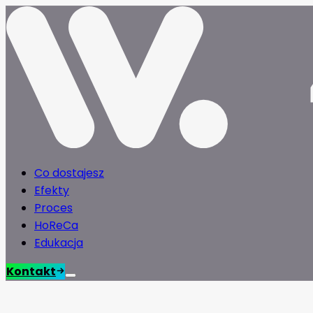
Co dostajesz
Efekty
Proces
HoReCa
Edukacja
Kontakt