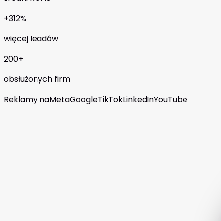
+312%
więcej leadów
200+
obsłużonych firm
Reklamy na
Meta
Google
TikTok
LinkedIn
YouTube