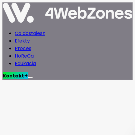
Co dostajesz
Efekty
Proces
HoReCa
Edukacja
Kontakt