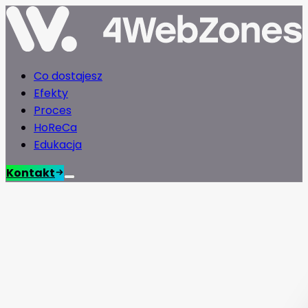
Co dostajesz
Efekty
Proces
HoReCa
Edukacja
Kontakt