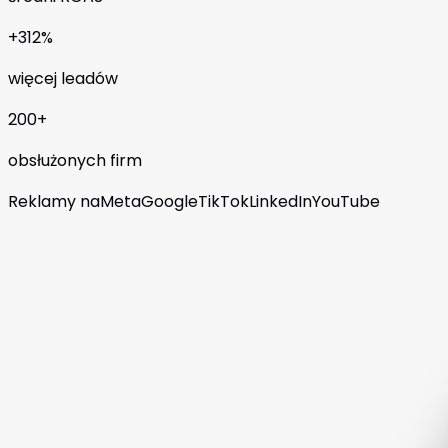
+312%
więcej leadów
200+
obsłużonych firm
Reklamy na
Meta
Google
TikTok
LinkedIn
YouTube