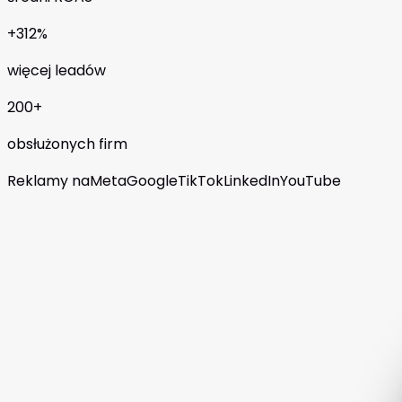
+312%
więcej leadów
200+
obsłużonych firm
Reklamy na
Meta
Google
TikTok
LinkedIn
YouTube