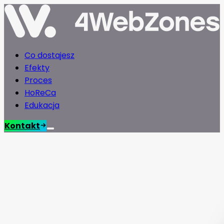
Co dostajesz
Efekty
Proces
HoReCa
Edukacja
Kontakt