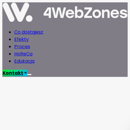
Co dostajesz
Efekty
Proces
HoReCa
Edukacja
Kontakt