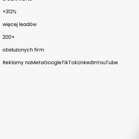
+312%
więcej leadów
200+
obsłużonych firm
Reklamy na
Meta
Google
TikTok
LinkedIn
YouTube