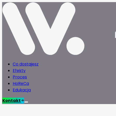
Co dostajesz
Efekty
Proces
HoReCa
Edukacja
Kontakt