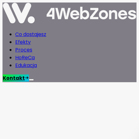
Co dostajesz
Efekty
Proces
HoReCa
Edukacja
Kontakt