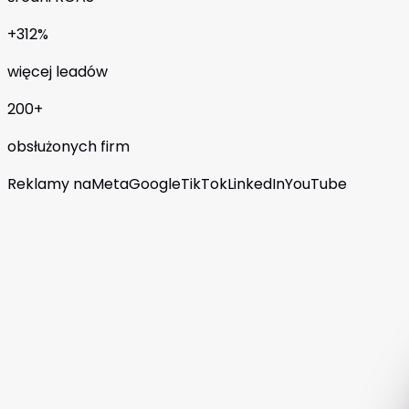
+312%
więcej leadów
200+
obsłużonych firm
Reklamy na
Meta
Google
TikTok
LinkedIn
YouTube