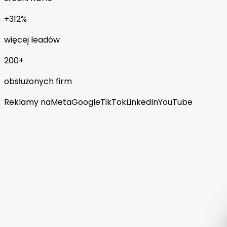
+312%
więcej leadów
200+
obsłużonych firm
Reklamy na
Meta
Google
TikTok
LinkedIn
YouTube