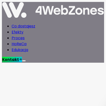
Co dostajesz
Efekty
Proces
HoReCa
Edukacja
Kontakt