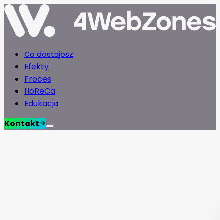
Co dostajesz
Efekty
Proces
HoReCa
Edukacja
Kontakt