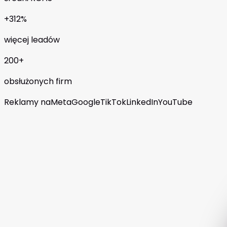
+312%
więcej leadów
200+
obsłużonych firm
Reklamy na
Meta
Google
TikTok
LinkedIn
YouTube